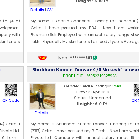
Height : 5.10 Ft.
Details
|
CV
 (माहियान)
My name is Adarsh Chanchal. I belong to Chanchal (
evelopment
Gotra. I have persued my BBA . Now I am worki
ompany with
Business/Self Employed with annual salary range Abo
kin tone is
Lakh . Physically My skin tone is Fair, body type is Avera
5 Ft 8 In].
my height is 180 CM [~ 5 Ft 10 In]. My date of birth is 06 [1
1995
Mob :
*******881
evelopment
Edit Profile
ewcastle,
Profile Last Updated ON : 31/05/2026 11:46 PM
Shubham Kumar Tanwar C/0 Mukesh Tanwa
t
885.
Edit
PROFILE ID : 26052319325928
Gender :
Male
Manglik :
Yes
Birth : 21 Apr 1999
Status : Unmarried
QR Code
QR 
Height : 6.0 Ft.
Details
) Gotra. I
My name is Shubham Kumar Tanwar. I belong to T
ivate Ltd.
(तंवर) Gotra. I have persued my B. Tech. . Now I am work
 6 Lakh .
Private Ltd. Company with annual salary range 19 L