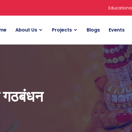
Educationa
me
About Us
Projects
Blogs
Events
क गठबंधन