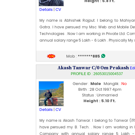
Height : 5.8 Ft.
Details
|
CV
My name is Abhishek Rajput. I belong to Mahiyan
Gotra. I have persued my Msc Web and Mobile D
Technologies . Now I am working in Private Ltd. C
annual salary range 5 Lakh - 6 Lakh . Physically My s
Fair, body type is Average and my height is 175 CM [~ 
My date of birth is 04 [03] Mar 1995
Mob :
*******885
My Highest qualification is Msc web and Mobile d
Technologies (University of Northumbria at N
Akash Tanwar C/0 Om Prakash
Edi
London). You can contact my Mother : 9899950
PROFILE ID : 26053015004537
Profile
Gender :
Male
Manglik :
No
Profile Last Updated ON : 03/06/2026 08:32 PM
Birth : 28 Oct 1997 4pm
Status : Unmarried
Height : 5.10 Ft.
Details
|
CV
My name is Akash Tanwar. I belong to Tanwar (तंवर
have persued my B. Tech. . Now I am working in Pr
Company with annual salary range 5 Lakh -