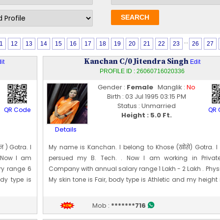
...
1
12
13
14
15
16
17
18
19
20
21
22
23
26
27
Kanchan C/0 Jitendra Singh
it
Edit
PROFILE ID : 26060716020336
Gender :
Female
Manglik :
No
Birth : 03 Jul 1995 03:15 PM
Status : Unmarried
QR Code
QR 
Height : 5.0 Ft.
Details
 ) Gotra. I
My name is Kanchan. I belong to Khose (खोसे) Gotra. I
 Now I am
persued my B. Tech. . Now I am working in Private
ry range 6
Company with annual salary range 1 Lakh - 2 Lakh . Phys
ody type is
My skin tone is Fair, body type is Athletic and my height 
te of birth
CM [~ 5 Ft 0 In]. My date of birth is 03 [07] Jul 1995
Edit Profile
Mob :
*******716
Profile Last Updated ON : 07/06/2026 04:09 PM