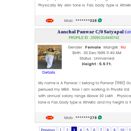
Physically My skin tone is Fair, body type is Athl
height is 179 CM [~ 5 Ft 10 In]. My date of birth is 28 [
Edit Profile
Mob :
*******328
Profile Last Updated ON : 30/05/2026 03:02 PM
Aanchal Panwar C/0 Satyapal
Edit
PROFILE ID : 25091314440742
Gender :
Female
Manglik :
No
Birth : 30 Dec 1995 11:40 AM
Status : Unmarried
Height : 5.5 Ft.
Details
My name is A Panwar. I belong to Panwar (पंवार) Go
persued my MBA . Now I am working in Private Lt
with annual salary range Above 30 Lakh . Physical
tone is Fair, body type is Athletic and my height is 
Ft 5 In]. My date of birth is 30 [12] Dec 1995
Edit Profile
Mob :
*******278
Profile Last Updated ON : 23/05/2026 01:26 PM
Previous
1
2
3
4
5
6
7
8
9
10
1