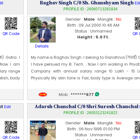
Raghav Singh C/0 Sh. Ghanshyam Singh
it
Edi
PROFILE ID : 26060713281834
Gender :
Male
Manglik :
No
Birth : 09 Jul 2000 10:46 AM
Status : Unmarried
QR Code
QR 
Height : 5.9 Ft.
Details
) Gotra. I
My name is Raghav Singh. I belong to Gandhrva (गंधर्व) 
 Now I am
I have persued my B. Tech. . Now I am working in Privat
lary range
Company with annual salary range 10 Lakh - 15 L
atish, body
Physically My skin tone is Fair, body type is Average a
n]. My date
height is 177 CM [~ 5 Ft 9 In]. My date of birth is 09 [07] Ju
Edit Profile
Mob :
*******677
Profile Last Updated ON : 07/06/2026 02:03 PM
ut
Adarsh Chanchal C/0 Shri Suresh Chanchal
Edit
PROFILE ID : 26053123241822
Gender :
Male
Manglik :
No
Birth : 06 Nov 1995 01:00 PM
Status : Unmarried
QR Code
QR 