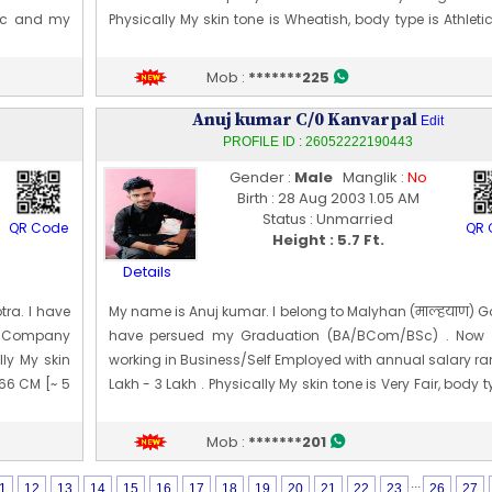
etic and my
Physically My skin tone is Wheatish, body type is Athlet
10] Oct 1997
my height is 183 CM [~ 6 Ft 0 In]. My date of birth is 21 [0
1999
Mob :
*******225
Edit Profile
Profile Last Updated ON : 23/05/2026 07:36 PM
Anuj kumar C/0 Kanvarpal
Edit
PROFILE ID : 26052222190443
Gender :
Male
Manglik :
No
Birth : 28 Aug 2003 1.05 AM
Status : Unmarried
QR Code
QR 
Height : 5.7 Ft.
Details
tra. I have
My name is Anuj kumar. I belong to Malyhan (माल्‍हयाण) Go
d. Company
have persued my Graduation (BA/BCom/BSc) . Now
ly My skin
working in Business/Self Employed with annual salary ra
166 CM [~ 5
Lakh - 3 Lakh . Physically My skin tone is Very Fair, body t
Slim and my height is 172 CM [~ 5 Ft 7 In]. My date of birth
[08] Aug 2003
Mob :
*******201
Edit Profile
Profile Last Updated ON : 22/05/2026 10:26 PM
...
1
12
13
14
15
16
17
18
19
20
21
22
23
26
27