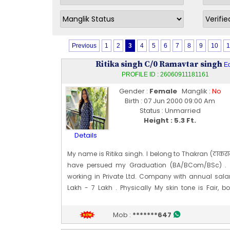
Previous
1
2
3
4
5
6
7
8
9
10
1
Ritika singh C/0 Ramavtar singh
Ed
PROFILE ID : 26060911181161
Gender :
Female
Manglik :
No
Birth : 07 Jun 2000 09:00 Am
Status : Unmarried
Height : 5.3 Ft.
Details
My name is Ritika singh. I belong to Thakran (ठाकरान
have persued my Graduation (BA/BCom/BSc) .
working in Private Ltd. Company with annual sala
Lakh - 7 Lakh . Physically My skin tone is Fair, b
Average and my height is 162 CM [~ 5 Ft 3 In]. My da
is 07 [06] Jun 2000
Mob :
*******647
Edit Profile