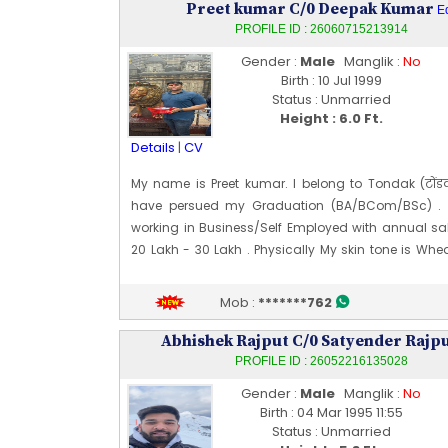
Profile Last Updated ON : 09/06/2026 11:27 AM
Preet kumar C/0 Deepak Kumar
Ed
PROFILE ID : 26060715213914
Gender :
Male
Manglik :
No
Birth : 10 Jul 1999
Status : Unmarried
Height : 6.0 Ft.
Details
|
CV
My name is Preet kumar. I belong to Tondak (टोंडक
have persued my Graduation (BA/BCom/BSc) .
working in Business/Self Employed with annual sa
20 Lakh - 30 Lakh . Physically My skin tone is Whe
type is Average and my height is 183 CM [~ 6 Ft 0 I
of birth is 10 [07] Jul 1999
Mob :
*******762
Edit Profile
Profile Last Updated ON : 07/06/2026 03:26 PM
Abhishek Rajput C/0 Satyender Rajp
PROFILE ID : 26052216135028
Gender :
Male
Manglik :
No
Birth : 04 Mar 1995 11:55
Status : Unmarried